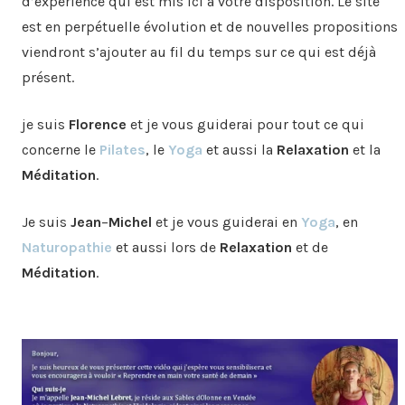
d’expérience qui est mis ici à votre disposition. Le site
est en perpétuelle évolution et de nouvelles propositions
viendront s’ajouter au fil du temps sur ce qui est déjà
présent.
je suis
Florence
et je vous guiderai pour tout ce qui
concerne le
Pilates
, le
Yoga
et aussi la
Relaxation
et la
Méditation
.
Je suis
Jean
–
Michel
et je vous guiderai en
Yoga
, en
Naturopathie
et aussi lors de
Relaxation
et de
Méditation
.