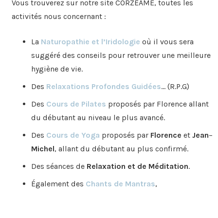
Vous trouverez sur notre site CORZEÂME, toutes les
activités nous concernant :
La
Naturopathie et l’Iridologie
où il vous sera
suggéré des conseils pour retrouver une meilleure
hygiène de vie.
Des
Relaxations Profondes Guidées
… (R.P.G)
Des
Cours de Pilates
proposés par Florence allant
du débutant au niveau le plus avancé.
Des
Cours de Yoga
proposés par
Florence
et
Jean
–
Michel
, allant du débutant au plus confirmé.
Des séances de
Relaxation et de Méditation
.
Également des
Chants de Mantras
,