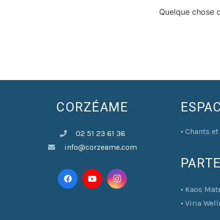
Quelque chose d’
CORZÉAME
ESPA
•
Chants et
02 51 23 61 36
info@corzeame.com
PART
•
Kaos Mate
•
Viria Wel