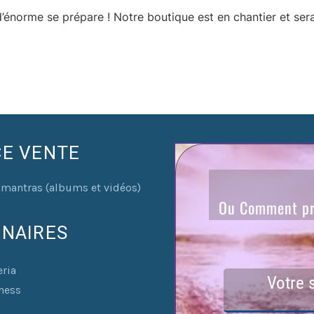
énorme se prépare ! Notre boutique est en chantier et sera
CE VENTE
 mantras (albums et vidéos)
ENAIRES
ria
lness